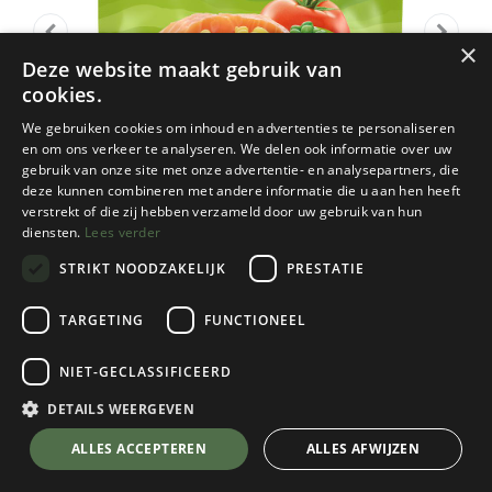
×
Deze website maakt gebruik van
cookies.
We gebruiken cookies om inhoud en advertenties te personaliseren
en om ons verkeer te analyseren. We delen ook informatie over uw
gebruik van onze site met onze advertentie- en analysepartners, die
deze kunnen combineren met andere informatie die u aan hen heeft
verstrekt of die zij hebben verzameld door uw gebruik van hun
diensten.
Lees verder
STRIKT NOODZAKELIJK
PRESTATIE
TARGETING
FUNCTIONEEL
Adventure Food
NIET-GECLASSIFICEERD
Pasta Salmone
DETAILS WEERGEVEN
€
7,95
💬 Stel je vraag over dit product via WhatsApp
ALLES ACCEPTEREN
ALLES AFWIJZEN
Op Voorraad