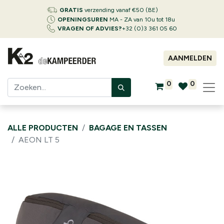
GRATIS
verzending vanaf €50 (BE)
OPENINGSUREN
MA - ZA van 10u tot 18u
VRAGEN OF ADVIES?
+32 (0)3 361 05 60
AANMELDEN
0
0
ALLE PRODUCTEN
BAGAGE EN TASSEN
AEON LT 5