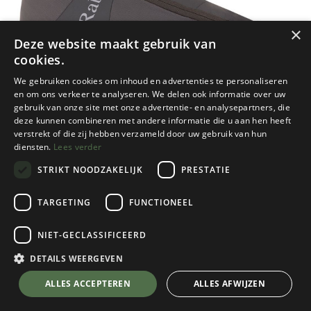
×
Deze website maakt gebruik van
cookies.
We gebruiken cookies om inhoud en advertenties te personaliseren
en om ons verkeer te analyseren. We delen ook informatie over uw
gebruik van onze site met onze advertentie- en analysepartners, die
deze kunnen combineren met andere informatie die u aan hen heeft
verstrekt of die zij hebben verzameld door uw gebruik van hun
diensten.
Lees verder
STRIKT NOODZAKELIJK
PRESTATIE
TARGETING
FUNCTIONEEL
NIET-GECLASSIFICEERD
RAB
Aeon LT 5
DETAILS WEERGEVEN
Anthracite
💬 Stel je vraag over dit product via WhatsApp
ALLES ACCEPTEREN
ALLES AFWIJZEN
€
44,95