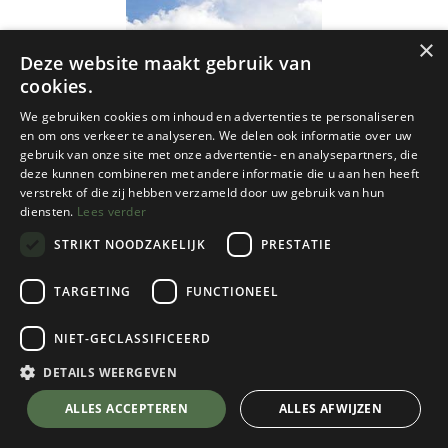
×
Deze website maakt gebruik van
cookies.
We gebruiken cookies om inhoud en advertenties te personaliseren
en om ons verkeer te analyseren. We delen ook informatie over uw
gebruik van onze site met onze advertentie- en analysepartners, die
deze kunnen combineren met andere informatie die u aan hen heeft
verstrekt of die zij hebben verzameld door uw gebruik van hun
diensten.
Lees verder
STRIKT NOODZAKELIJK
PRESTATIE
TARGETING
FUNCTIONEEL
NIET-GECLASSIFICEERD
Rando Editions
Béarn - Aspe - Ossau - Pyreneeën NP 3 -
DETAILS WEERGEVEN
1/50
ALLES ACCEPTEREN
ALLES AFWIJZEN
Dit product heeft geen geldige combinatie.