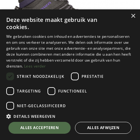
×
Deze website maakt gebruik van
cookies.
We gebruiken cookies om inhoud en advertenties te personaliseren
en om ons verkeer te analyseren. We delen ook informatie over uw
gebruik van onze site met onze advertentie- en analysepartners, die
deze kunnen combineren met andere informatie die u aan hen heeft
verstrekt of die zij hebben verzameld door uw gebruik van hun
diensten.
Lees verder
STRIKT NOODZAKELIJK
PRESTATIE
TARGETING
FUNCTIONEEL
Lowa
NIET-GECLASSIFICEERD
Renegade GTX Mid Dames
Slate/Blackberry
DETAILS WEERGEVEN
Kies een maat
💬 Stel je vraag over dit product via WhatsApp
ALLES ACCEPTEREN
ALLES AFWIJZEN