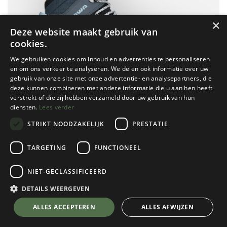
×
Deze website maakt gebruik van
cookies.
We gebruiken cookies om inhoud en advertenties te personaliseren
en om ons verkeer te analyseren. We delen ook informatie over uw
gebruik van onze site met onze advertentie- en analysepartners, die
deze kunnen combineren met andere informatie die u aan hen heeft
verstrekt of die zij hebben verzameld door uw gebruik van hun
diensten.
Lees verder
STRIKT NOODZAKELIJK
PRESTATIE
TARGETING
FUNCTIONEEL
NIET-GECLASSIFICEERD
Lowa
Renegade GTX Mid Dames
DETAILS WEERGEVEN
Smokeblue
💬 Stel je vraag over dit product via WhatsApp
ALLES ACCEPTEREN
ALLES AFWIJZEN
Kies een maat