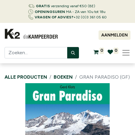
GRATIS
verzending vanaf €50 (BE)
OPENINGSUREN
MA - ZA van 10u tot 18u
VRAGEN OF ADVIES?
+32 (0)3 361 05 60
AANMELDEN
0
0
ALLE PRODUCTEN
BOEKEN
GRAN PARADISO (GF)