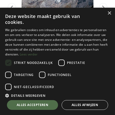
×
Deze website maakt gebruik van
cookies.
We gebruiken cookies om inhoud en advertenties te personaliseren
en om ons verkeer te analyseren. We delen ook informatie over uw
gebruik van onze site met onze advertentie- en analysepartners, die
deze kunnen combineren met andere informatie die u aan hen heeft
verstrekt of die zij hebben verzameld door uw gebruik van hun
diensten.
Lees verder
STRIKT NOODZAKELIJK
PRESTATIE
TARGETING
FUNCTIONEEL
Rother
NIET-GECLASSIFICEERD
Gran Paradiso (gf)
DETAILS WEERGEVEN
€
23,60
💬 Stel je vraag over dit product via WhatsApp
ALLES ACCEPTEREN
ALLES AFWIJZEN
Op Voorraad