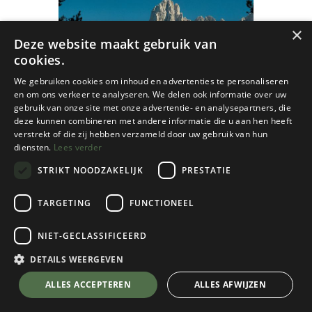
×
Deze website maakt gebruik van
cookies.
We gebruiken cookies om inhoud en advertenties te personaliseren
en om ons verkeer te analyseren. We delen ook informatie over uw
gebruik van onze site met onze advertentie- en analysepartners, die
deze kunnen combineren met andere informatie die u aan hen heeft
verstrekt of die zij hebben verzameld door uw gebruik van hun
diensten.
Lees verder
STRIKT NOODZAKELIJK
PRESTATIE
TARGETING
FUNCTIONEEL
NIET-GECLASSIFICEERD
Rother
Dolomieten 1 Grödnertal, Villnosst,
DETAILS WEERGEVEN
Seiser Alm wandelgids
💬 Stel je vraag over dit product via WhatsApp
ALLES ACCEPTEREN
ALLES AFWIJZEN
€
19,95