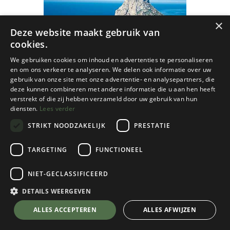
×
Deze website maakt gebruik van
cookies.
We gebruiken cookies om inhoud en advertenties te personaliseren
en om ons verkeer te analyseren. We delen ook informatie over uw
gebruik van onze site met onze advertentie- en analysepartners, die
deze kunnen combineren met andere informatie die u aan hen heeft
verstrekt of die zij hebben verzameld door uw gebruik van hun
diensten.
Lees verder
STRIKT NOODZAKELIJK
PRESTATIE
TARGETING
FUNCTIONEEL
Craenen
NIET-GECLASSIFICEERD
De Mooiste Eilandwandelingen Ibiza
DETAILS WEERGEVEN
€
19,95
💬 Stel je vraag over dit product via WhatsApp
ALLES ACCEPTEREN
ALLES AFWIJZEN
Op Voorraad