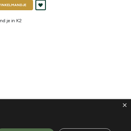
INKELMANDJE
nd je in
K2
×