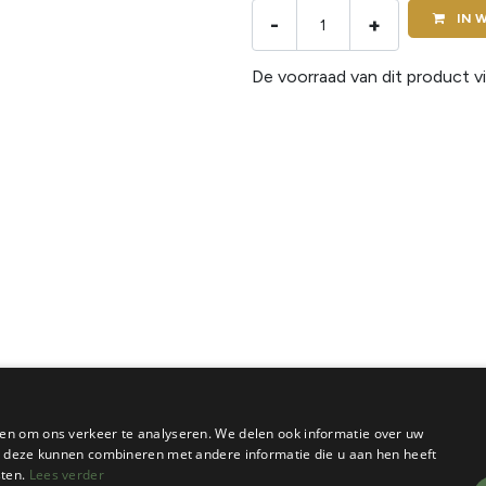
IN
W
-
+
De voorraad van dit product vi
en om ons verkeer te analyseren. We delen ook informatie over uw
ie deze kunnen combineren met andere informatie die u aan hen heeft
sten.
Lees verder