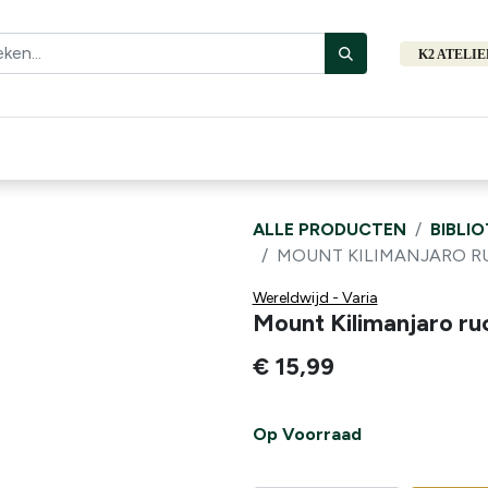
K2 ATELI
Fiets
Bibliotheek
Merken
Cadeautips
Hers
ALLE PRODUCTEN
BIBLI
MOUNT KILIMANJARO RU
Wereldwijd - Varia
Mount Kilimanjaro ru
€
15,99
Op Voorraad