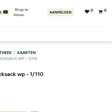
Blogs en
0
0
AANMELDEN
ER
Advies​
tellingen
Verhuur
Promo's
OTHEEK
KAARTEN
CKSACK WP - 1/110
cksack wp - 1/110