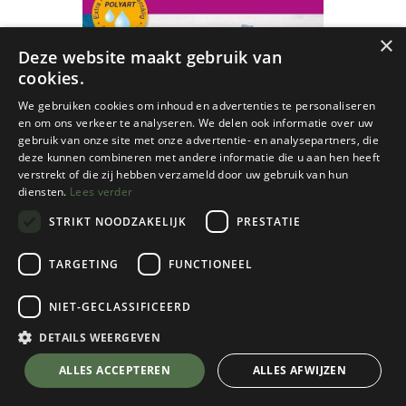
×
Deze website maakt gebruik van
cookies.
We gebruiken cookies om inhoud en advertenties te personaliseren
en om ons verkeer te analyseren. We delen ook informatie over uw
gebruik van onze site met onze advertentie- en analysepartners, die
deze kunnen combineren met andere informatie die u aan hen heeft
verstrekt of die zij hebben verzameld door uw gebruik van hun
diensten.
Lees verder
STRIKT NOODZAKELIJK
PRESTATIE
TARGETING
FUNCTIONEEL
NIET-GECLASSIFICEERD
Fjällkartan
DETAILS WEERGEVEN
Kebnekaise / Saltoluokta BD8 GPS r/v
💬 Stel je vraag over dit product via WhatsApp
ALLES ACCEPTEREN
ALLES AFWIJZEN
wp - 1/100