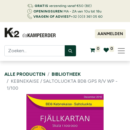
GRATIS
verzending vanaf €50 (BE)
OPENINGSUREN
MA - ZA van 10u tot 18u
VRAGEN OF ADVIES?
+32 (0)3 361 05 60
AANMELDEN
0
0
ALLE PRODUCTEN
BIBLIOTHEEK
KEBNEKAISE / SALTOLUOKTA BD8 GPS R/V WP -
1/100