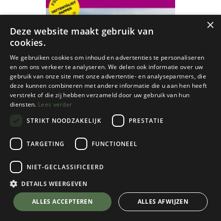
×
Deze website maakt gebruik van
cookies.
We gebruiken cookies om inhoud en advertenties te personaliseren
en om ons verkeer te analyseren. We delen ook informatie over uw
gebruik van onze site met onze advertentie- en analysepartners, die
deze kunnen combineren met andere informatie die u aan hen heeft
verstrekt of die zij hebben verzameld door uw gebruik van hun
diensten.
Lees verder
STRIKT NOODZAKELIJK
PRESTATIE
TARGETING
FUNCTIONEEL
NIET-GECLASSIFICEERD
Lantmäteriet
DETAILS WEERGEVEN
Fjällkarta BD9 Padjelanta / Sulitelma
💬 Stel je vraag over dit product via WhatsApp
ALLES ACCEPTEREN
ALLES AFWIJZEN
1:100 000