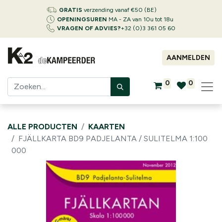
GRATIS
verzending vanaf €50 (BE)
OPENINGSUREN
MA - ZA van 10u tot 18u
VRAGEN OF ADVIES?
+32 (0)3 361 05 60
AANMELDEN
0
0
ALLE PRODUCTEN
KAARTEN
FJÄLLKARTA BD9 PADJELANTA / SULITELMA 1:100
000