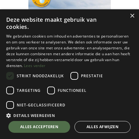
×
Deze website maakt gebruik van
cookies.
We gebruiken cookies om inhoud en advertenties te personaliseren
en om ons verkeer te analyseren. We delen ook informatie over uw
gebruik van onze site met onze advertentie- en analysepartners, die
deze kunnen combineren met andere informatie die u aan hen heeft
verstrekt of die zij hebben verzameld door uw gebruik van hun
diensten.
Lees verder
STRIKT NOODZAKELIJK
PRESTATIE
TARGETING
FUNCTIONEEL
NIET-GECLASSIFICEERD
Fjällkartan
Padjelanta / Sulitelma BD9 r/v wp -
DETAILS WEERGEVEN
1/100
💬 Stel je vraag over dit product via WhatsApp
ALLES ACCEPTEREN
ALLES AFWIJZEN
€
17,95