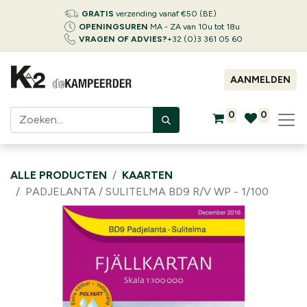
GRATIS
verzending vanaf €50 (BE)
OPENINGSUREN
MA - ZA van 10u tot 18u
VRAGEN OF ADVIES?
+32 (0)3 361 05 60
AANMELDEN
0
0
ALLE PRODUCTEN
KAARTEN
PADJELANTA / SULITELMA BD9 R/V WP - 1/100