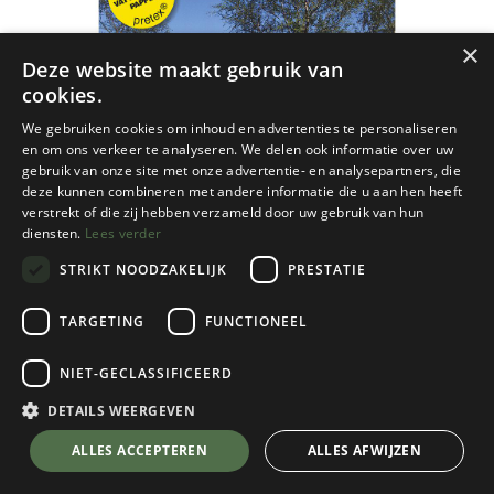
×
Deze website maakt gebruik van
cookies.
We gebruiken cookies om inhoud en advertenties te personaliseren
en om ons verkeer te analyseren. We delen ook informatie over uw
gebruik van onze site met onze advertentie- en analysepartners, die
deze kunnen combineren met andere informatie die u aan hen heeft
verstrekt of die zij hebben verzameld door uw gebruik van hun
diensten.
Lees verder
STRIKT NOODZAKELIJK
PRESTATIE
TARGETING
FUNCTIONEEL
NIET-GECLASSIFICEERD
Lantmäteriet
Nasafjället BD15 wp - 1/100
DETAILS WEERGEVEN
€
17,95
💬 Stel je vraag over dit product via WhatsApp
ALLES ACCEPTEREN
ALLES AFWIJZEN