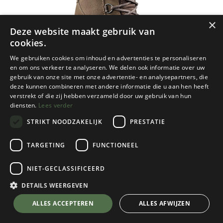
×
Deze website maakt gebruik van
cookies.
We gebruiken cookies om inhoud en advertenties te personaliseren
en om ons verkeer te analyseren. We delen ook informatie over uw
gebruik van onze site met onze advertentie- en analysepartners, die
deze kunnen combineren met andere informatie die u aan hen heeft
verstrekt of die zij hebben verzameld door uw gebruik van hun
diensten.
Lees verder
STRIKT NOODZAKELIJK
PRESTATIE
TARGETING
FUNCTIONEEL
NIET-GECLASSIFICEERD
Meindl
Sölden Lady
DETAILS WEERGEVEN
Brown
💬 Stel je vraag over dit product via WhatsApp
ALLES ACCEPTEREN
ALLES AFWIJZEN
Kies een maat