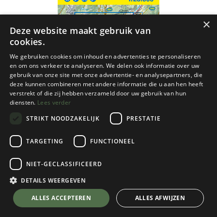
×
Deze website maakt gebruik van
cookies.
We gebruiken cookies om inhoud en advertenties te personaliseren
en om ons verkeer te analyseren. We delen ook informatie over uw
gebruik van onze site met onze advertentie- en analysepartners, die
deze kunnen combineren met andere informatie die u aan hen heeft
verstrekt of die zij hebben verzameld door uw gebruik van hun
diensten.
Lees verder
STRIKT NOODZAKELIJK
PRESTATIE
TARGETING
FUNCTIONEEL
NIET-GECLASSIFICEERD
Tabacco
DETAILS WEERGEVEN
067 Altopiano Della Pagenella - Val
💬 Stel je vraag over dit product via WhatsApp
ALLES ACCEPTEREN
ALLES AFWIJZEN
d'Adige - Trento