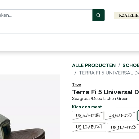
K2 ATELI
Fiets
Bibliotheek
Merken
Cadeautips
Hers
ALLE PRODUCTEN
SCHOE
TERRA FI 5 UNIVERSAL 
Teva
Terra Fi 5 Universal
Seagrass/Deep Lichen Green
Kies een maat
US 5 / EU 36
US 6 / EU 37
US 10 / EU 41
US 11 / EU 42