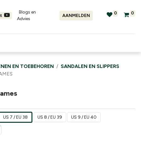
Blogs en
0
0
AANMELDEN
ER
Advies​
tellingen
Verhuur
Promo's
NEN EN TOEBEHOREN
SANDALEN EN SLIPPERS
DAMES
 Dames
US 7 / EU 38
US 8 / EU 39
US 9 / EU 40