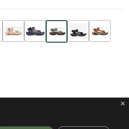
×
INKELMANDJE