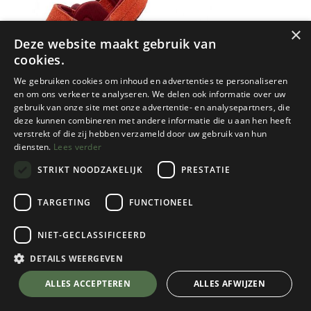
×
Deze website maakt gebruik van
cookies.
We gebruiken cookies om inhoud en advertenties te personaliseren
en om ons verkeer te analyseren. We delen ook informatie over uw
gebruik van onze site met onze advertentie- en analysepartners, die
deze kunnen combineren met andere informatie die u aan hen heeft
verstrekt of die zij hebben verzameld door uw gebruik van hun
diensten.
Lees verder
STRIKT NOODZAKELIJK
PRESTATIE
TARGETING
FUNCTIONEEL
NIET-GECLASSIFICEERD
Teva
Terra Fi Lite Suede Dames
DETAILS WEERGEVEN
Languostino
💬 Stel je vraag over dit product via WhatsApp
ALLES ACCEPTEREN
ALLES AFWIJZEN
Kies een maat