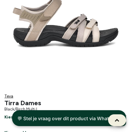
Teva
Tirra Dames
Black/Birch Multi I
Kies een maat
💬 Stel je vraag over dit product via WhatsApp