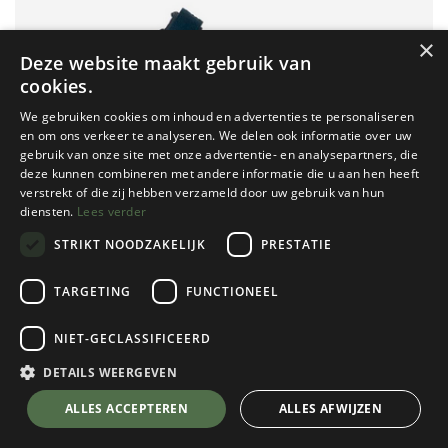
×
Deze website maakt gebruik van
cookies.
We gebruiken cookies om inhoud en advertenties te personaliseren
en om ons verkeer te analyseren. We delen ook informatie over uw
gebruik van onze site met onze advertentie- en analysepartners, die
deze kunnen combineren met andere informatie die u aan hen heeft
verstrekt of die zij hebben verzameld door uw gebruik van hun
diensten.
Lees verder
STRIKT NOODZAKELIJK
PRESTATIE
TARGETING
FUNCTIONEEL
NIET-GECLASSIFICEERD
Teva
Tirra Sport Dames
DETAILS WEERGEVEN
Blue Multi
💬 Stel je vraag over dit product via WhatsApp
ALLES ACCEPTEREN
ALLES AFWIJZEN
Kies een maat