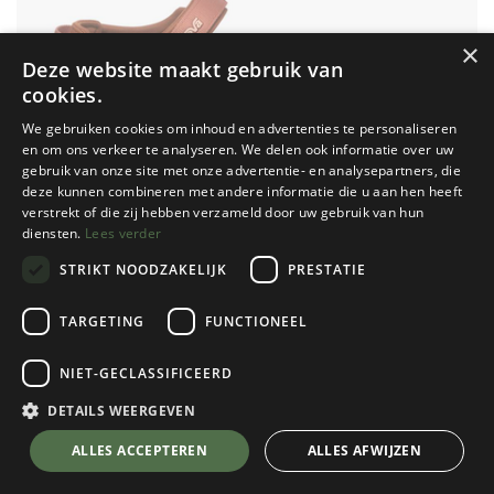
×
Deze website maakt gebruik van
cookies.
We gebruiken cookies om inhoud en advertenties te personaliseren
en om ons verkeer te analyseren. We delen ook informatie over uw
gebruik van onze site met onze advertentie- en analysepartners, die
deze kunnen combineren met andere informatie die u aan hen heeft
verstrekt of die zij hebben verzameld door uw gebruik van hun
diensten.
Lees verder
STRIKT NOODZAKELIJK
PRESTATIE
TARGETING
FUNCTIONEEL
NIET-GECLASSIFICEERD
Teva
Tirra Sport Dames
DETAILS WEERGEVEN
Sedona Multi
💬 Stel je vraag over dit product via WhatsApp
ALLES ACCEPTEREN
ALLES AFWIJZEN
Kies een maat