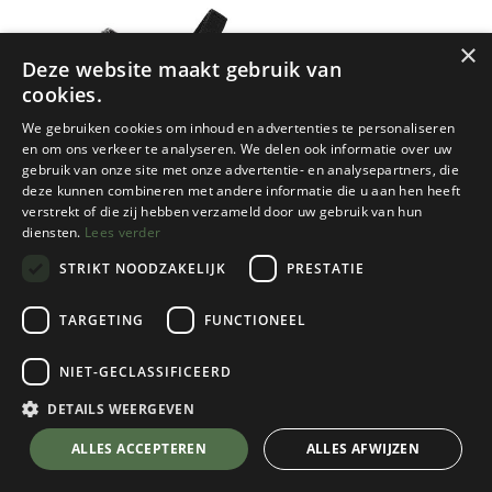
×
Deze website maakt gebruik van
cookies.
We gebruiken cookies om inhoud en advertenties te personaliseren
en om ons verkeer te analyseren. We delen ook informatie over uw
gebruik van onze site met onze advertentie- en analysepartners, die
deze kunnen combineren met andere informatie die u aan hen heeft
verstrekt of die zij hebben verzameld door uw gebruik van hun
diensten.
Lees verder
STRIKT NOODZAKELIJK
PRESTATIE
TARGETING
FUNCTIONEEL
NIET-GECLASSIFICEERD
Teva
TirraTraveler Dames
DETAILS WEERGEVEN
Black
💬 Stel je vraag over dit product via WhatsApp
ALLES ACCEPTEREN
ALLES AFWIJZEN
Kies een maat