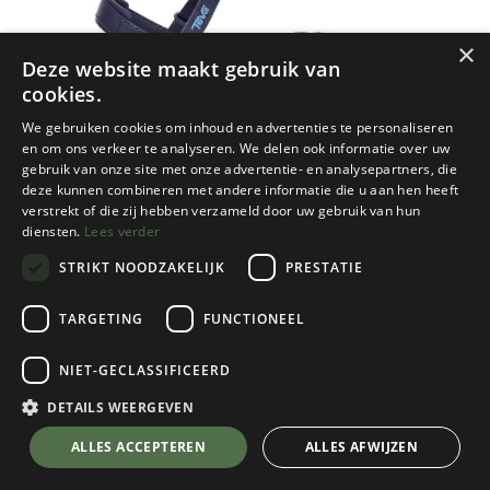
×
Deze website maakt gebruik van
cookies.
We gebruiken cookies om inhoud en advertenties te personaliseren
en om ons verkeer te analyseren. We delen ook informatie over uw
gebruik van onze site met onze advertentie- en analysepartners, die
deze kunnen combineren met andere informatie die u aan hen heeft
verstrekt of die zij hebben verzameld door uw gebruik van hun
diensten.
Lees verder
STRIKT NOODZAKELIJK
PRESTATIE
TARGETING
FUNCTIONEEL
NIET-GECLASSIFICEERD
Teva
TirraTraveler Dames
DETAILS WEERGEVEN
Crown Blue
💬 Stel je vraag over dit product via WhatsApp
ALLES ACCEPTEREN
ALLES AFWIJZEN
Kies een maat