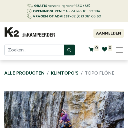
GRATIS
verzending vanaf €50 (BE)
OPENINGSUREN
MA - ZA van 10u tot 18u
VRAGEN OF ADVIES?
+32 (0)3 361 05 60
AANMELDEN
0
0
ALLE PRODUCTEN
KLIMTOPO'S
TOPO FLÔNE