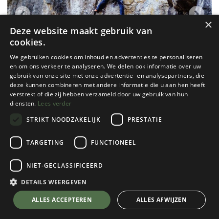
×
Deze website maakt gebruik van
cookies.
We gebruiken cookies om inhoud en advertenties te personaliseren
en om ons verkeer te analyseren. We delen ook informatie over uw
gebruik van onze site met onze advertentie- en analysepartners, die
deze kunnen combineren met andere informatie die u aan hen heeft
verstrekt of die zij hebben verzameld door uw gebruik van hun
diensten.
Lees verder
STRIKT NOODZAKELIJK
PRESTATIE
TARGETING
FUNCTIONEEL
KBF
NIET-GECLASSIFICEERD
Topo Flône
DETAILS WEERGEVEN
€
9,00
💬 Stel je vraag over dit product via WhatsApp
ALLES ACCEPTEREN
ALLES AFWIJZEN
Op Voorraad