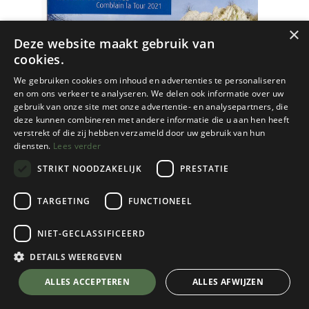
×
Deze website maakt gebruik van
cookies.
We gebruiken cookies om inhoud en advertenties te personaliseren
en om ons verkeer te analyseren. We delen ook informatie over uw
gebruik van onze site met onze advertentie- en analysepartners, die
deze kunnen combineren met andere informatie die u aan hen heeft
verstrekt of die zij hebben verzameld door uw gebruik van hun
diensten.
Lees verder
STRIKT NOODZAKELIJK
PRESTATIE
TARGETING
FUNCTIONEEL
NIET-GECLASSIFICEERD
KBF
DETAILS WEERGEVEN
Topo Rochers De La Vierge (Comblain La
💬 Stel je vraag over dit product via WhatsApp
ALLES ACCEPTEREN
ALLES AFWIJZEN
Tour)