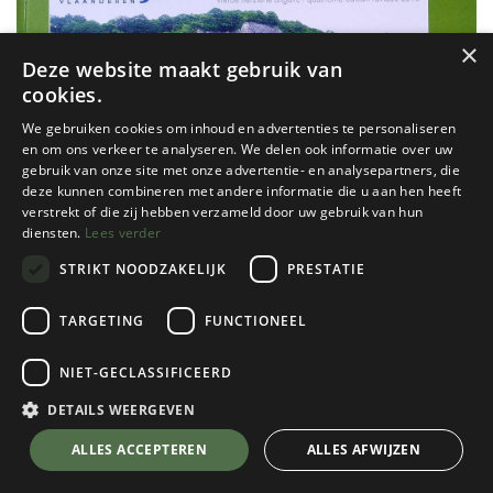
×
Deze website maakt gebruik van
cookies.
We gebruiken cookies om inhoud en advertenties te personaliseren
en om ons verkeer te analyseren. We delen ook informatie over uw
gebruik van onze site met onze advertentie- en analysepartners, die
deze kunnen combineren met andere informatie die u aan hen heeft
verstrekt of die zij hebben verzameld door uw gebruik van hun
diensten.
Lees verder
STRIKT NOODZAKELIJK
PRESTATIE
TARGETING
FUNCTIONEEL
NIET-GECLASSIFICEERD
KBF
Topo Yvoir (Paradou)
DETAILS WEERGEVEN
€
12,00
💬 Stel je vraag over dit product via WhatsApp
ALLES ACCEPTEREN
ALLES AFWIJZEN