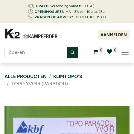
GRATIS
verzending vanaf €50 (BE)
OPENINGSUREN
MA - ZA van 10u tot 18u
VRAGEN OF ADVIES?
+32 (0)3 361 05 60
AANMELDEN
0
0
ALLE PRODUCTEN
KLIMTOPO'S
TOPO YVOIR (PARADOU)