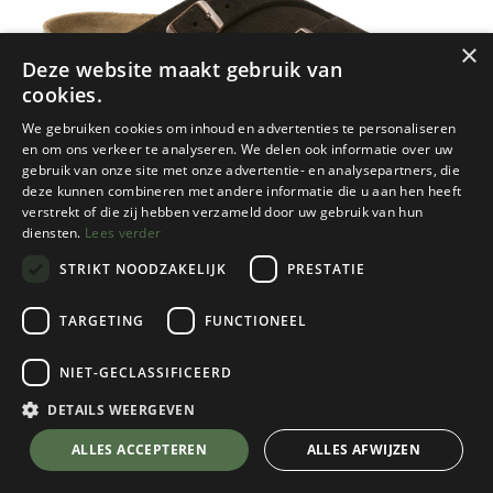
×
Deze website maakt gebruik van
cookies.
We gebruiken cookies om inhoud en advertenties te personaliseren
en om ons verkeer te analyseren. We delen ook informatie over uw
gebruik van onze site met onze advertentie- en analysepartners, die
deze kunnen combineren met andere informatie die u aan hen heeft
verstrekt of die zij hebben verzameld door uw gebruik van hun
diensten.
Lees verder
STRIKT NOODZAKELIJK
PRESTATIE
TARGETING
FUNCTIONEEL
NIET-GECLASSIFICEERD
Birkenstock
Zurich Suede Leather
DETAILS WEERGEVEN
Mocca
💬 Stel je vraag over dit product via WhatsApp
ALLES ACCEPTEREN
ALLES AFWIJZEN
Kies een maat