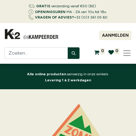
GRATIS
verzending vanaf €50 (BE)
OPENINGSUREN
MA - ZA van 10u tot 18u
VRAGEN OF ADVIES?
+32 (0)3 361 05 60
AANMELDEN
0
0
Alle online producten
aanwezig in onze winkels
Levering 1 à 2 werkdagen