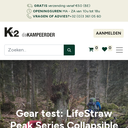
GRATIS
verzending vanaf €50 (BE)
OPENINGSUREN
MA - ZA van 10u tot 18u
VRAGEN OF ADVIES?
+32 (0)3 361 05 60
AANMELDEN
0
0
Gear test: LifeStraw
Peak Series Collapsible