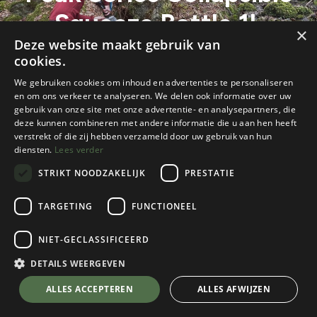
Squeeze Bottle 1L
×
Deze website maakt gebruik van
Lichtgewicht waterfilter voor trekking
cookies.
We gebruiken cookies om inhoud en advertenties te personaliseren
en om ons verkeer te analyseren. We delen ook informatie over uw
gebruik van onze site met onze advertentie- en analysepartners, die
deze kunnen combineren met andere informatie die u aan hen heeft
verstrekt of die zij hebben verzameld door uw gebruik van hun
diensten.
Lees verder
STRIKT NOODZAKELIJK
PRESTATIE
TARGETING
FUNCTIONEEL
Alle blogs
Tips & Advies
Gear test: LifeStraw Peak Series Collapsible Squeeze Bottle 1L
NIET-GECLASSIFICEERD
DETAILS WEERGEVEN
ALLES ACCEPTEREN
ALLES AFWIJZEN
Tekst: Thomas, klant van K2