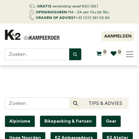
GRATIS
verzending vanaf €50 (BE)
OPENINGSUREN
MA - ZA van 10u tot 18u
VRAGEN OF ADVIES?
+32 (0)3 361 05 60
AANMELDEN
0
0
TIPS & ADVIES
Alpinisme
Bikepacking & fietsen
Gear
Hoge Noorden
K2 Ambassadeurs
K2 Atelier