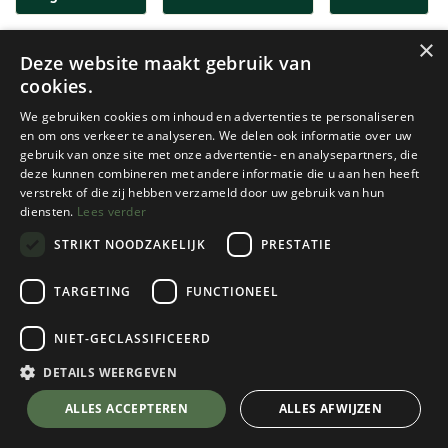
×
Kamperen
Klimmen & boulderen
Deze website maakt gebruik van
cookies.
Tentenshow
Trailrunning
Trekking
We gebruiken cookies om inhoud en advertenties te personaliseren
en om ons verkeer te analyseren. We delen ook informatie over uw
gebruik van onze site met onze advertentie- en analysepartners, die
Via Ferrata
Wintersport
deze kunnen combineren met andere informatie die u aan hen heeft
verstrekt of die zij hebben verzameld door uw gebruik van hun
diensten.
Lees verder
STRIKT NOODZAKELIJK
PRESTATIE
TARGETING
FUNCTIONEEL
NIET-GECLASSIFICEERD
DETAILS WEERGEVEN
ALLES ACCEPTEREN
ALLES AFWIJZEN