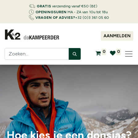
GRATIS
verzending vanaf €50 (BE)
OPENINGSUREN
MA - ZA van 10u tot 18u
VRAGEN OF ADVIES?
+32 (0)3 361 05 60
AANMELDEN
0
0
Hoe kies je een donsjas?