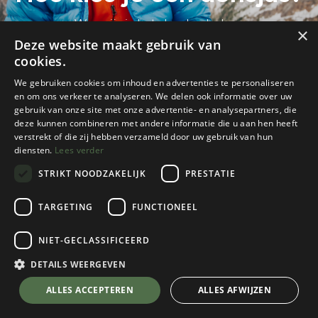
Wegwijs in het donslandschap.
×
Deze website maakt gebruik van
cookies.
We gebruiken cookies om inhoud en advertenties te personaliseren
en om ons verkeer te analyseren. We delen ook informatie over uw
gebruik van onze site met onze advertentie- en analysepartners, die
deze kunnen combineren met andere informatie die u aan hen heeft
verstrekt of die zij hebben verzameld door uw gebruik van hun
diensten.
Lees verder
STRIKT NOODZAKELIJK
PRESTATIE
TARGETING
FUNCTIONEEL
Alle blogs
Tips & Advies
Hoe kies je een donsjas?
NIET-GECLASSIFICEERD
Er is veel interesse voor donskledij. Het
DETAILS WEERGEVEN
drielagensysteem is bij de meeste mensen reeds
ALLES ACCEPTEREN
ALLES AFWIJZEN
gekend en ook membranen als Gore-Tex en
eVent hebben geen geheimen meer. Maar wat