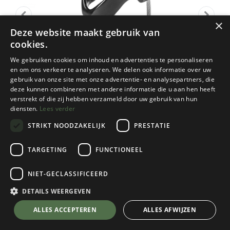
×
Deze website maakt gebruik van
cookies.
We gebruiken cookies om inhoud en advertenties te personaliseren
en om ons verkeer te analyseren. We delen ook informatie over uw
gebruik van onze site met onze advertentie- en analysepartners, die
deze kunnen combineren met andere informatie die u aan hen heeft
verstrekt of die zij hebben verzameld door uw gebruik van hun
diensten.
Lees verder
STRIKT NOODZAKELIJK
PRESTATIE
TARGETING
FUNCTIONEEL
Ocun
NIET-GECLASSIFICEERD
Habu
Anthracite
DETAILS WEERGEVEN
€
29,95
💬 Stel je vraag over dit product via WhatsApp
ALLES ACCEPTEREN
ALLES AFWIJZEN