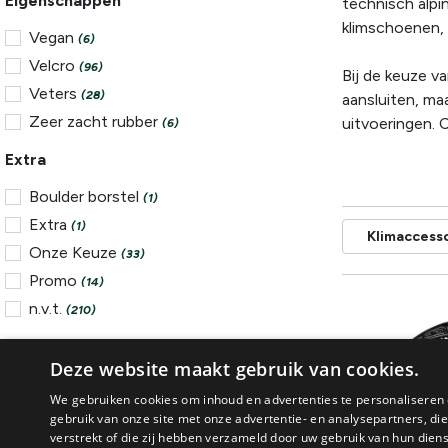
Eigenschappen
technisch alpin
klimschoenen, 
Vegan
(6)
Velcro
(96)
Bij de keuze v
Veters
(28)
aansluiten, ma
Zeer zacht rubber
uitvoeringen. 
(6)
Extra
Boulder borstel
(1)
Extra
(1)
Klimaccess
Onze Keuze
(33)
Promo
(14)
n.v.t.
(210)
Gebruik
Deze website maakt gebruik van cookies.
All-round
(50)
We gebruiken cookies om inhoud en advertenties te personaliseren 
Alpinisme
(1)
gebruik van onze site met onze advertentie- en analysepartners, d
verstrekt of die zij hebben verzameld door uw gebruik van hun dien
Boulderen
(79)