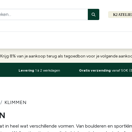
K2 ATELI
Fiets
Bibliotheek
Merken
Cadeautips
Hers
-
Krijg 8% van je aankoop terug als tegoedbon voor je volgende aank
Levering
1 à 2 werkdagen
Gratis verzending
vanaf 50€ (
KLIMMEN
EN
t in heel wat verschillende vormen. Van boulderen en sportklim