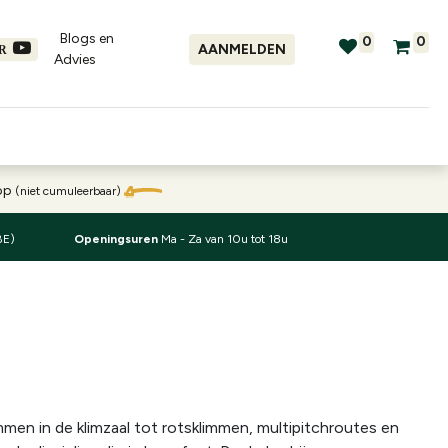
Blogs en
0
0
AANMELDEN
ER
Advies​
tellingen
Verhuur
Promo's
oop
(niet cumuleerbaar)
BE)
Openingsuren
Ma - Za van 10u tot 18u
men in de klimzaal tot rotsklimmen, multipitchroutes en