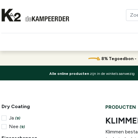
Kleding
Schoenen
Klimmen
Tenten
Uitrusting
8% Tegoedbon 
Alle online producten
zijn in de winkels aanwezig
Dry Coating
PRODUCTEN
Ja
KLIMM
(9)
Nee
(9)
Klimmen bestaa