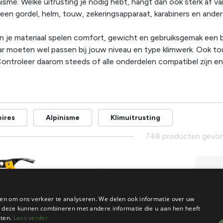
isme. Welke uitrusting je nodig hebt, hangt dan ook sterk af van
een gordel, helm, touw, zekeringsapparaat, karabiners en ander 
an je materiaal spelen comfort, gewicht en gebruiksgemak een 
ar moeten wel passen bij jouw niveau en type klimwerk. Ook to
Controleer daarom steeds of alle onderdelen compatibel zijn en 
oires
Alpinisme
Klimuitrusting
748 producten gevo
en om ons verkeer te analyseren. We delen ook informatie over uw
ie deze kunnen combineren met andere informatie die u aan hen heeft
sten.
Lees verder