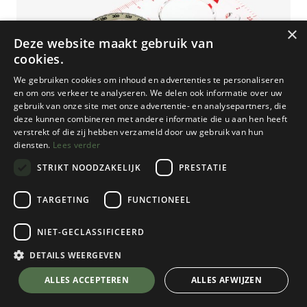
×
Deze website maakt gebruik van
cookies.
We gebruiken cookies om inhoud en advertenties te personaliseren
en om ons verkeer te analyseren. We delen ook informatie over uw
gebruik van onze site met onze advertentie- en analysepartners, die
deze kunnen combineren met andere informatie die u aan hen heeft
verstrekt of die zij hebben verzameld door uw gebruik van hun
diensten.
Lees verder
STRIKT NOODZAKELIJK
PRESTATIE
TARGETING
FUNCTIONEEL
NIET-GECLASSIFICEERD
Suunto
A-30 CM/L/NH Kompas
DETAILS WEERGEVEN
Transparant
💬 Stel je vraag over dit product via WhatsApp
ALLES ACCEPTEREN
ALLES AFWIJZEN
€
39,95