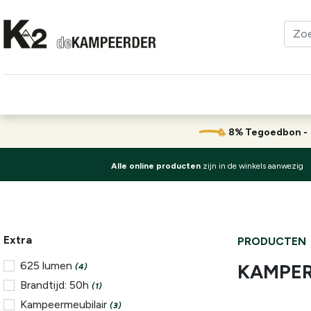
Kleding
Schoenen
Klimmen
Tenten
Uitrusting
8% Tegoedbon 
Alle online producten
zijn in de winkels aanwezig
Extra
PRODUCTEN
625 lumen
KAMPER
(4)
Brandtijd: 50h
(1)
Kampeermeubilair
(3)