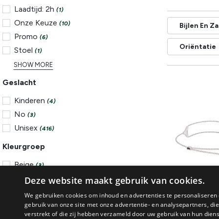
Laadtijd: 2h
(1)
Onze Keuze
(10)
Bijlen En Z
Promo
(6)
Oriëntatie
Stoel
(1)
SHOW MORE
Geslacht
Kinderen
(4)
No
(3)
Unisex
(416)
Kleurgroep
Beige
(3)
Blauw
Deze website maakt gebruik van cookies.
(41)
Nieuw!
Bruin
(8)
We gebruiken cookies om inhoud en advertenties te personaliseren 
gebruik van onze site met onze advertentie- en analysepartners, d
Geel
(7)
Petzl
verstrekt of die zij hebben verzameld door uw gebruik van hun dien