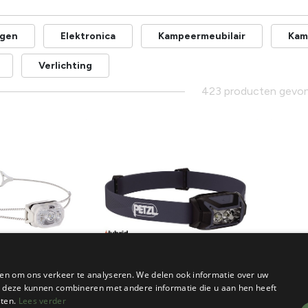
agen
Elektronica
Kampeermeubilair
Kam
Verlichting
423 producten gevo
en om ons verkeer te analyseren. We delen ook informatie over uw
ie deze kunnen combineren met andere informatie die u aan hen heeft
Petzl
Waka W
sten.
Lees verder