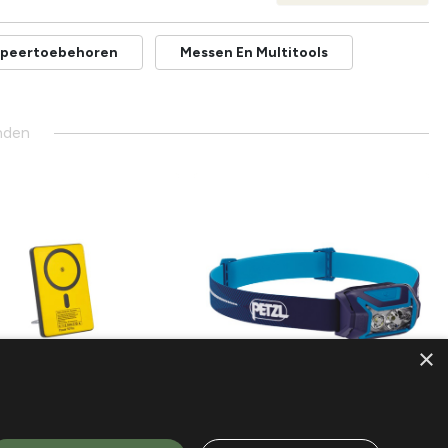
peertoebehoren
Messen En Multitools
nden
×
aka
Petzl