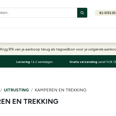
K2 ATELI
Fiets
Bibliotheek
Merken
Cadeautips
Hers
-
Krijg 8% van je aankoop terug als tegoedbon voor je volgende aank
Levering
1 à 2 werkdagen
Gratis verzending
vanaf 50€ (
UITRUSTING
KAMPEREN EN TREKKING
EN EN TREKKING