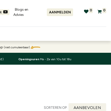
Blogs en
0
0
AANMELDEN
ER
Advies​
tellingen
Verhuur
Promo's
oop
(niet cumuleerbaar)
BE)
Openingsuren
Ma - Za van 10u tot 18u
AANBEVOLEN
SORTEREN OP: