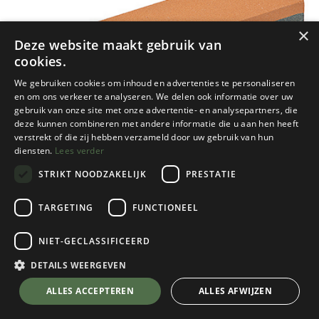
×
Deze website maakt gebruik van
cookies.
We gebruiken cookies om inhoud en advertenties te personaliseren
en om ons verkeer te analyseren. We delen ook informatie over uw
gebruik van onze site met onze advertentie- en analysepartners, die
deze kunnen combineren met andere informatie die u aan hen heeft
verstrekt of die zij hebben verzameld door uw gebruik van hun
diensten.
Lees verder
STRIKT NOODZAKELIJK
PRESTATIE
TARGETING
FUNCTIONEEL
Homey's
NIET-GECLASSIFICEERD
Abrasal Wetsteen - Grof/Fijn - 20 cm
Grijs
DETAILS WEERGEVEN
💬 Stel je vraag over dit product via WhatsApp
€
10,95
ALLES ACCEPTEREN
ALLES AFWIJZEN