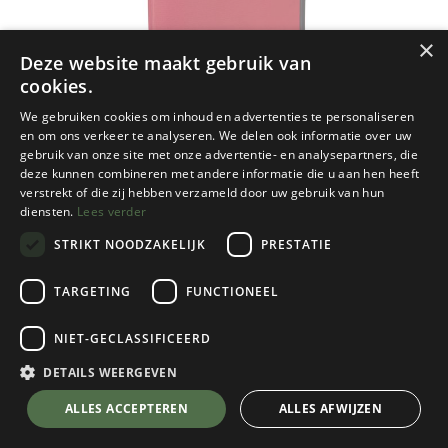
×
Deze website maakt gebruik van
cookies.
We gebruiken cookies om inhoud en advertenties te personaliseren
en om ons verkeer te analyseren. We delen ook informatie over uw
gebruik van onze site met onze advertentie- en analysepartners, die
deze kunnen combineren met andere informatie die u aan hen heeft
verstrekt of die zij hebben verzameld door uw gebruik van hun
diensten.
Lees verder
STRIKT NOODZAKELIJK
PRESTATIE
TARGETING
FUNCTIONEEL
NIET-GECLASSIFICEERD
Moon Climbing
Cirrus Crash Pad Retro Stripe
DETAILS WEERGEVEN
True Red
💬 Stel je vraag over dit product via WhatsApp
ALLES ACCEPTEREN
ALLES AFWIJZEN
€
199,95