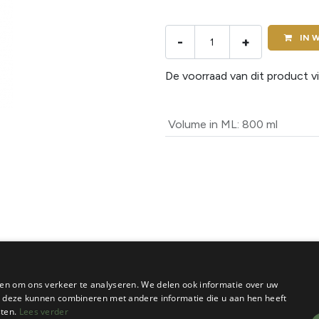
IN
W
-
+
De voorraad van dit product vi
Volume in ML
:
800 ml
en om ons verkeer te analyseren. We delen ook informatie over uw
ie deze kunnen combineren met andere informatie die u aan hen heeft
sten.
Lees verder