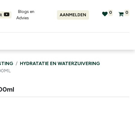
Blogs en
0
0
AANMELDEN
ER
Advies​
tellingen
Verhuur
Promo's
STING
HYDRATATIE EN WATERZUIVERING
00ML
800ml