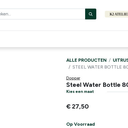
K2 ATELI
Fiets
Bibliotheek
Merken
Cadeautips
Hers
ALLE PRODUCTEN
UITRU
STEEL WATER BOTTLE 8
Dopper
Steel Water Bottle 
Kies een maat
€
27,50
Op Voorraad