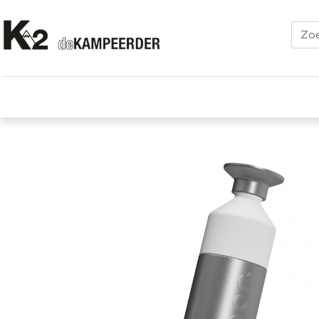
Kleding
Schoenen
Klimmen
Tenten
Uitrusting