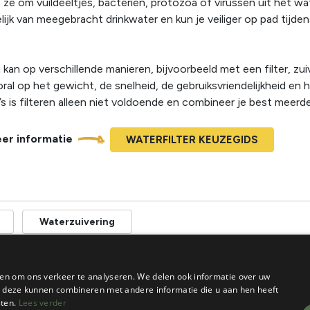
ze om vuildeeltjes, bacteriën, protozoa of virussen uit het wa
lijk van meegebracht drinkwater en kun je veiliger op pad tijd
 kan op verschillende manieren, bijvoorbeeld met een filter, zu
ooral op het gewicht, de snelheid, de gebruiksvriendelijkheid e
s is filteren alleen niet voldoende en combineer je best meerd
er informatie
WATERFILTER KEUZEGIDS
Waterzuivering
253 producten gevo
en om ons verkeer te analyseren. We delen ook informatie over uw
ie deze kunnen combineren met andere informatie die u aan hen heeft
sten.
Lees verder