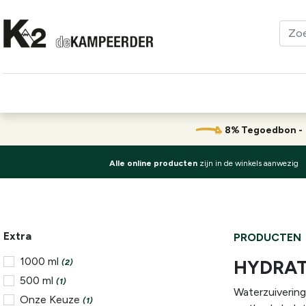
Kleding
Schoenen
Klimmen
Tenten
Uitrusting
8% Tegoedbon 
Alle online producten
zijn in de winkels aanwezig
Extra
PRODUCTEN
1000 ml
HYDRAT
(2)
500 ml
(1)
Waterzuivering
Onze Keuze
(1)