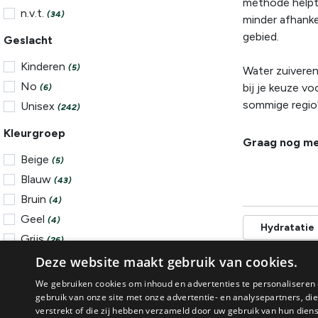
methode helpt 
n.v.t.
(34)
minder afhanke
gebied.
Geslacht
Kinderen
(5)
Water zuiveren
No
bij je keuze v
(6)
sommige regio’
Unisex
(242)
Kleurgroep
Graag nog me
Beige
(5)
Blauw
(43)
Bruin
(4)
Geel
(4)
Hydratatie
Grijs
(26)
Groen
Deze website maakt gebruik van cookies.
(22)
Multi
(4)
We gebruiken cookies om inhoud en advertenties te personaliseren 
gebruik van onze site met onze advertentie- en analysepartners, d
SHOW MORE
verstrekt of die zij hebben verzameld door uw gebruik van hun dien