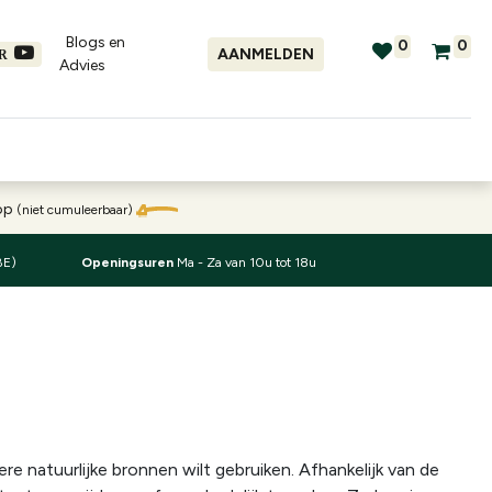
Blogs en
0
0
AANMELDEN
ER
Advies​
tellingen
Verhuur
Promo's
oop
(niet cumuleerbaar)
BE)
Openingsuren
Ma - Za van 10u tot 18u
e natuurlijke bronnen wilt gebruiken. Afhankelijk van de