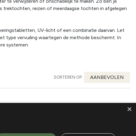
ter te verwijderen of onschadelijk te maken. Zo ben je
ens trektochten, reizen of meerdaagse tochten in afgelegen
iveringstabletten, UV-licht of een combinatie daarvan. Let
n het type vervuiling waartegen de methode beschermt. In
ere systemen.
AANBEVOLEN
SORTEREN OP:
×
nden