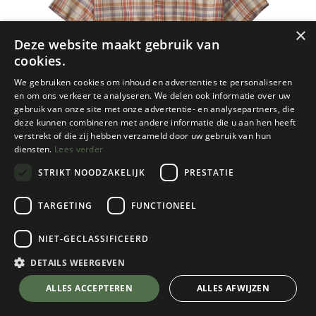
×
Deze website maakt gebruik van
cookies.
We gebruiken cookies om inhoud en advertenties te personaliseren
en om ons verkeer te analyseren. We delen ook informatie over uw
gebruik van onze site met onze advertentie- en analysepartners, die
deze kunnen combineren met andere informatie die u aan hen heeft
verstrekt of die zij hebben verzameld door uw gebruik van hun
diensten.
Lees verder
STRIKT NOODZAKELIJK
PRESTATIE
TARGETING
FUNCTIONEEL
Patagonia
NIET-GECLASSIFICEERD
A/C Shirt Heren
Paint Plaid/Quartz Coral
DETAILS WEERGEVEN
Kies een maat
💬 Stel je vraag over dit product via WhatsApp
ALLES ACCEPTEREN
ALLES AFWIJZEN