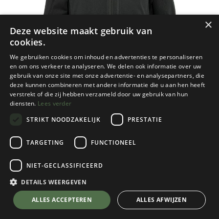
×
Deze website maakt gebruik van
cookies.
We gebruiken cookies om inhoud en advertenties te personaliseren
en om ons verkeer te analyseren. We delen ook informatie over uw
gebruik van onze site met onze advertentie- en analysepartners, die
deze kunnen combineren met andere informatie die u aan hen heeft
verstrekt of die zij hebben verzameld door uw gebruik van hun
diensten.
Lees verder
STRIKT NOODZAKELIJK
PRESTATIE
TARGETING
FUNCTIONEEL
NIET-GECLASSIFICEERD
Fjallraven
Abisko Lite Fleece Jacket heren
DETAILS WEERGEVEN
Black
💬 Stel je vraag over dit product via WhatsApp
ALLES ACCEPTEREN
ALLES AFWIJZEN
Kies een maat