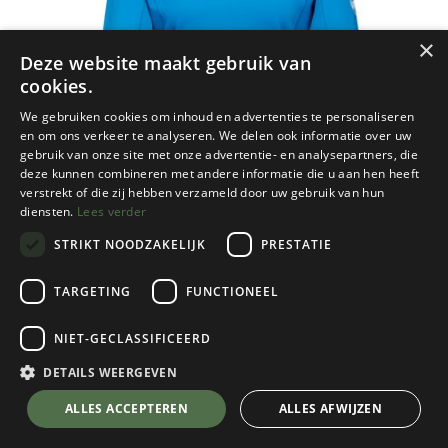
×
Deze website maakt gebruik van
cookies.
We gebruiken cookies om inhoud en advertenties te personaliseren
en om ons verkeer te analyseren. We delen ook informatie over uw
gebruik van onze site met onze advertentie- en analysepartners, die
deze kunnen combineren met andere informatie die u aan hen heeft
verstrekt of die zij hebben verzameld door uw gebruik van hun
diensten.
Lees verder
STRIKT NOODZAKELIJK
PRESTATIE
TARGETING
FUNCTIONEEL
Mammut
NIET-GECLASSIFICEERD
Aenergy FL Longsleeve Women
Glacier Blue
DETAILS WEERGEVEN
Kies een maat
💬 Stel je vraag over dit product via WhatsApp
ALLES ACCEPTEREN
ALLES AFWIJZEN