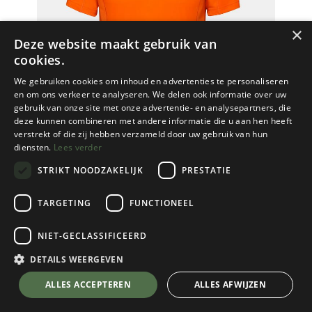
×
Deze website maakt gebruik van
cookies.
We gebruiken cookies om inhoud en advertenties te personaliseren
en om ons verkeer te analyseren. We delen ook informatie over uw
gebruik van onze site met onze advertentie- en analysepartners, die
deze kunnen combineren met andere informatie die u aan hen heeft
verstrekt of die zij hebben verzameld door uw gebruik van hun
diensten.
Lees verder
STRIKT NOODZAKELIJK
PRESTATIE
TARGETING
FUNCTIONEEL
NIET-GECLASSIFICEERD
Mammut
Aenergy FL T-Shirt Men
DETAILS WEERGEVEN
Arumita
💬 Stel je vraag over dit product via WhatsApp
ALLES ACCEPTEREN
ALLES AFWIJZEN
Kies een maat