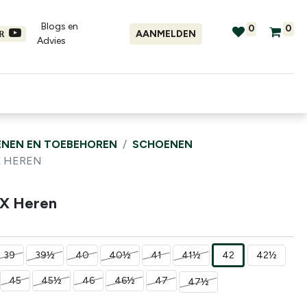
Blogs en
0
0
AANMELDEN
ER
Advies​
tellingen
Verhuur
Promo's
NEN EN TOEBEHOREN
SCHOENEN
X HEREN
TX Heren
39
39½
40
40½
41
41½
42
42½
45
45½
46
46½
47
47½