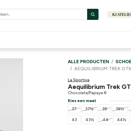
K2 ATELI
Fiets
Bibliotheek
Merken
Cadeautips
Hers
ALLE PRODUCTEN
SCHOE
AEQUILIBRIUM TREK GT
La Sportiva
Aequilibrium Trek G
Chocolate/Papaya III
Kies een maat
37
37½
38
38½
43
43½
44
44½