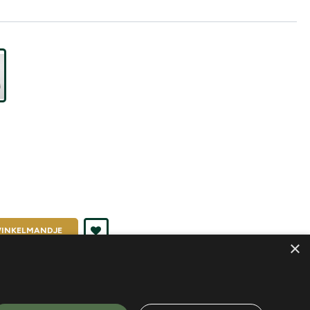
INKELMANDJE
×
nd je in
K2