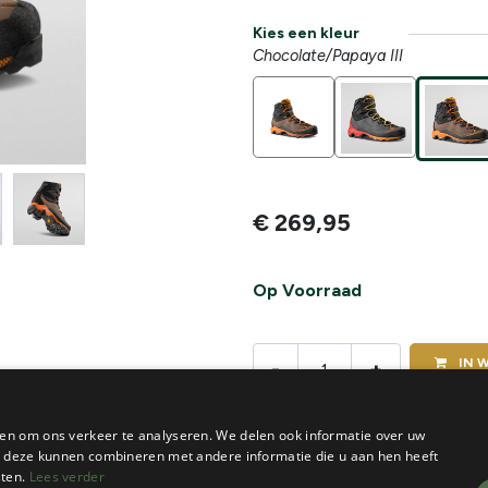
Kies een kleur
Chocolate/Papaya III
€
269,95
Op Voorraad
IN
W
-
+
De voorraad van dit product vi
en om ons verkeer te analyseren. We delen ook informatie over uw
ie deze kunnen combineren met andere informatie die u aan hen heeft
sten.
Lees verder