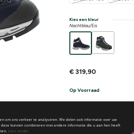
Kies een kleur
Nachtblau/Eis
€
319,90
Op Voorraad
IN
W
-
+
en om ons verkeer te analyseren. We delen ook informatie over uw
ie deze kunnen combineren met andere informatie die u aan hen heeft
De voorraad van dit product vi
sten.
Lees verder