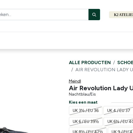
K2 ATELI
Fiets
Bibliotheek
Merken
Cadeautips
Hers
ALLE PRODUCTEN
SCHOE
AIR REVOLUTION LADY 
Meindl
Air Revolution Lady U
Nachtblau/Eis
Kies een maat
UK 3½ / EU 36
UK 4 / EU 37
UK 6 / EU 39½
UK 6½ / EU 4
UK 8½ / EU 42½
UK 9 / EU 4