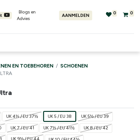
Blogs en
0
0
AANMELDEN
ER
Advies​
tellingen
Verhuur
Promo's
NEN EN TOEBEHOREN
SCHOENEN
ULTRA
ltra
UK 4½ / EU 37½
UK 5 / EU 38
UK 5½ / EU 39
0
UK 7 / EU 41
UK 7½ / EU 41½
UK 8 / EU 42
3
UK 9½ / EU 44
UK 10 / EU 44½