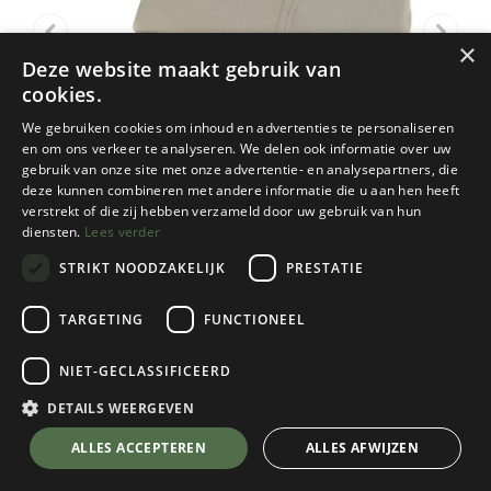
×
Deze website maakt gebruik van
cookies.
We gebruiken cookies om inhoud en advertenties te personaliseren
en om ons verkeer te analyseren. We delen ook informatie over uw
gebruik van onze site met onze advertentie- en analysepartners, die
deze kunnen combineren met andere informatie die u aan hen heeft
verstrekt of die zij hebben verzameld door uw gebruik van hun
diensten.
Lees verder
STRIKT NOODZAKELIJK
PRESTATIE
TARGETING
FUNCTIONEEL
Tilley
NIET-GECLASSIFICEERD
Airflo Cap
Olive
DETAILS WEERGEVEN
Kies een maat
💬 Stel je vraag over dit product via WhatsApp
ALLES ACCEPTEREN
ALLES AFWIJZEN