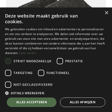
×
Deze website maakt gebruik van
cookies.
We gebruiken cookies om inhoud en advertenties te personaliseren
en om ons verkeer te analyseren. We delen ook informatie over uw
gebruik van onze site met onze advertentie- en analysepartners, die
deze kunnen combineren met andere informatie die u aan hen heeft
verstrekt of die zij hebben verzameld door uw gebruik van hun
diensten.
Lees verder
STRIKT NOODZAKELIJK
PRESTATIE
TARGETING
FUNCTIONEEL
NIET-GECLASSIFICEERD
Haflinger
Alaska
DETAILS WEERGEVEN
Graphit I
💬 Stel je vraag over dit product via WhatsApp
ALLES ACCEPTEREN
ALLES AFWIJZEN
Kies een maat