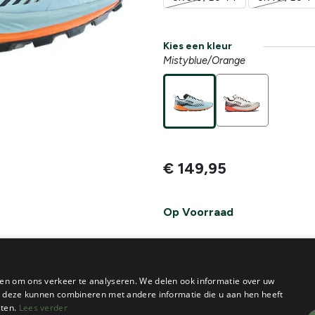
Kies een kleur
Mistyblue/Orange
€
149,95
Op Voorraad
IN
W
-
+
en om ons verkeer te analyseren. We delen ook informatie over uw
ie deze kunnen combineren met andere informatie die u aan hen heeft
De voorraad van dit product vi
sten.
Lees verder