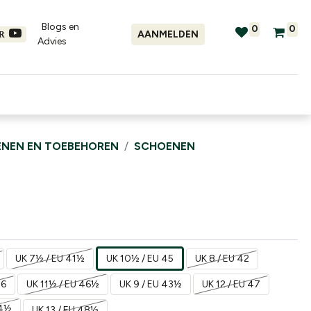
Blogs en
0
0
AANMELDEN
ER
Advies​
tellingen
Verhuur
Promo's
NEN EN TOEBEHOREN
SCHOENEN
UK 7½ / EU 41½
UK 10½ / EU 45
UK 8 / EU 42
46
UK 11½ / EU 46½
UK 9 / EU 43½
UK 12 / EU 47
44½
UK 13 / EU 48½