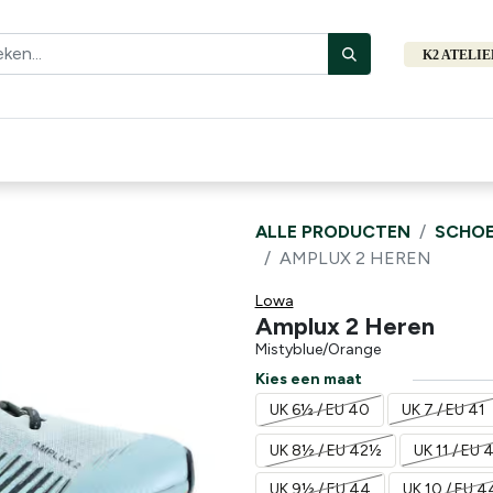
K2 ATELI
Fiets
Bibliotheek
Merken
Cadeautips
Hers
ALLE PRODUCTEN
SCHOE
AMPLUX 2 HEREN
Lowa
Amplux 2 Heren
Mistyblue/Orange
Kies een maat
UK 6½ / EU 40
UK 7 / EU 41
UK 8½ / EU 42½
UK 11 / EU 
UK 9½ / EU 44
UK 10 / EU 