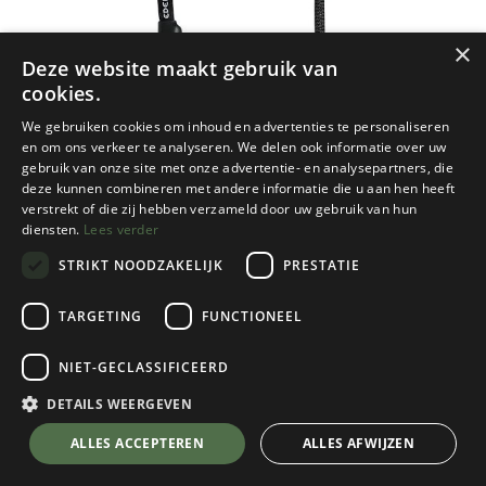
×
Deze website maakt gebruik van
cookies.
We gebruiken cookies om inhoud en advertenties te personaliseren
en om ons verkeer te analyseren. We delen ook informatie over uw
gebruik van onze site met onze advertentie- en analysepartners, die
deze kunnen combineren met andere informatie die u aan hen heeft
verstrekt of die zij hebben verzameld door uw gebruik van hun
diensten.
Lees verder
STRIKT NOODZAKELIJK
PRESTATIE
TARGETING
FUNCTIONEEL
Edelrid
NIET-GECLASSIFICEERD
Aramid Cord Sling 6mm
DETAILS WEERGEVEN
Kies een maat
💬 Stel je vraag over dit product via WhatsApp
ALLES ACCEPTEREN
ALLES AFWIJZEN
€
15,95