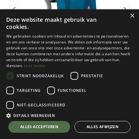
×
Deze website maakt gebruik van
cookies.
We gebruiken cookies om inhoud en advertenties te personaliseren
en om ons verkeer te analyseren. We delen ook informatie over uw
gebruik van onze site met onze advertentie- en analysepartners, die
deze kunnen combineren met andere informatie die u aan hen heeft
verstrekt of die zij hebben verzameld door uw gebruik van hun
diensten.
Lees verder
STRIKT NOODZAKELIJK
PRESTATIE
TARGETING
FUNCTIONEEL
Osprey
NIET-GECLASSIFICEERD
Atmos AG LT 65
Night Shift/Scoria Blue
DETAILS WEERGEVEN
Kies een maat
💬 Stel je vraag over dit product via WhatsApp
ALLES ACCEPTEREN
ALLES AFWIJZEN
Kies een kleur