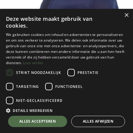
×
Deze website maakt gebruik van
cookies.
We gebruiken cookies om inhoud en advertenties te personaliseren
en om ons verkeer te analyseren. We delen ook informatie over uw
gebruik van onze site met onze advertentie- en analysepartners, die
deze kunnen combineren met andere informatie die u aan hen heeft
verstrekt of die zij hebben verzameld door uw gebruik van hun
diensten.
Lees verder
STRIKT NOODZAKELIJK
PRESTATIE
TARGETING
FUNCTIONEEL
Wigens
NIET-GECLASSIFICEERD
Baseball Classic Cap EF - 100% Polyester
Navy
DETAILS WEERGEVEN
Kies een maat
💬 Stel je vraag over dit product via WhatsApp
ALLES ACCEPTEREN
ALLES AFWIJZEN